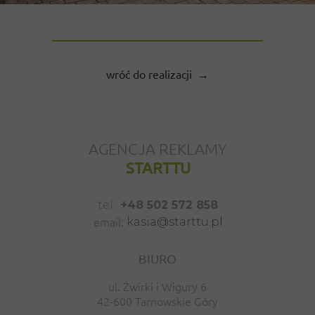
wróć do realizacji →
AGENCJA REKLAMY
STARTTU
tel.:
+48 502 572 858
email:
kasia@starttu.p
l
BIURO
ul. Żwirki i Wigury 6
42-600 Tarnowskie Góry